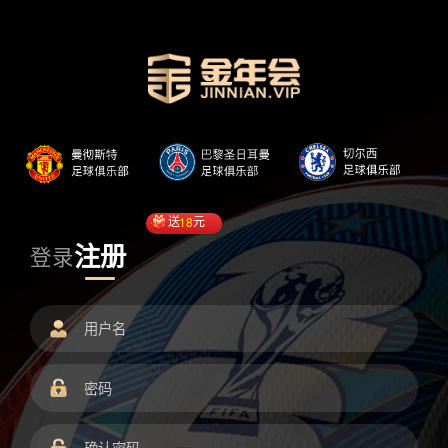
送
18
元
注册
登录