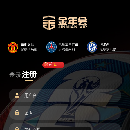
送
18
元
注册
登录