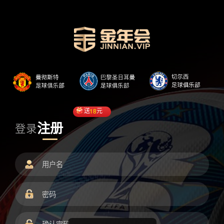
送
18
元
注册
登录